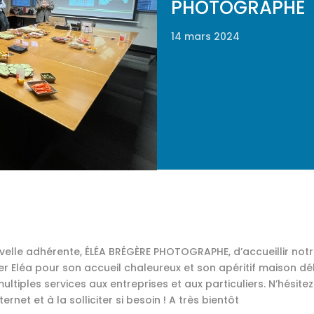
PHOTOGRAPHE
14 mars 2024
uvelle adhérente, ÉLÉA BRÉGÈRE PHOTOGRAPHE, d’accueillir not
er Eléa pour son accueil chaleureux et son apéritif maison déli
ultiples services aux entreprises et aux particuliers. N’hésitez
ternet et à la solliciter si besoin ! A très bientôt