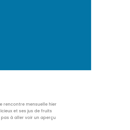
re rencontre mensuelle hier
cieux et ses jus de fruits
 pas à aller voir un aperçu